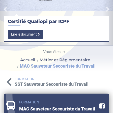
Précédent
Su
fié Qualiopi par ICPF
Format
Notre pr
e document
permet d
activités
Vous êtes ici :
Accueil
Métier et Règlementaire
MAC Sauveteur Secouriste du Travail
FORMATION
SST Sauveteur Secouriste du Travail
FORMATION
Pa