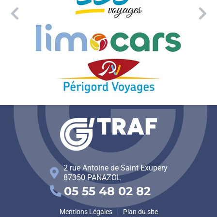
Précédent
Su
2 rue Antoine de Saint Exupery
87350
PANAZOL
05 55 48 02 82
Mentions Légales
Plan du site