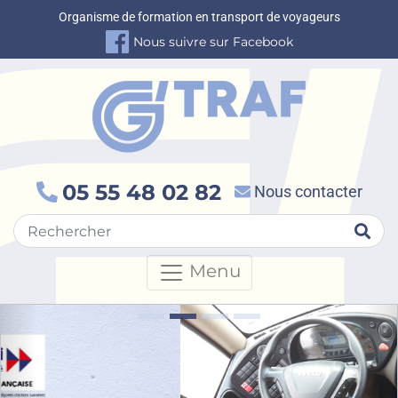
Organisme de formation en transport de voyageurs
Nous suivre sur Facebook
05 55 48 02 82
Nous contacter
Rec
Menu