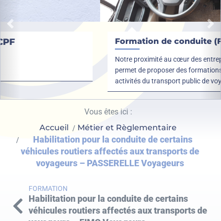
Précédent
Su
Formation de conduite (FCO)
Notre proximité au cœur des entreprises adhérentes nous
permet de proposer des formations sur mesure adaptées aux
activités du transport public de voyageurs.
Vous êtes ici :
Accueil
Métier et Règlementaire
Habilitation pour la conduite de certains
véhicules routiers affectés aux transports de
voyageurs – PASSERELLE Voyageurs
FORMATION
Habilitation pour la conduite de certains
véhicules routiers affectés aux transports de