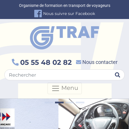
Organisme de formation en transport de voyageurs
Nous suivre sur Facebook
05 55 48 02 82
Nous contacter
Rec
Menu