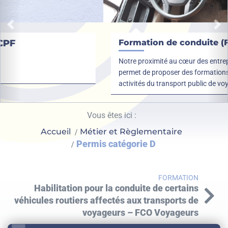
Précédent
Su
Formation de conduite (FCO)
Notre proximité au cœur des entreprises adhérentes nous
permet de proposer des formations sur mesure adaptées aux
activités du transport public de voyageurs.
Vous êtes ici :
Accueil
Métier et Règlementaire
Permis catégorie D
FORMATION
Habilitation pour la conduite de certains
véhicules routiers affectés aux transports de
voyageurs – FCO Voyageurs